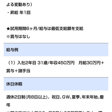
よる変動あり）
・昇給 年1回
★試用期間6ヶ月/給与は最低支給額を支給
※賞与はなし
給与例
（1）入社2年目 31歳/年収450万円 月給30万円＋
賞与＋諸手当
休日休暇
週休2日制(月8日以上)、祝日､ＧＷ､夏季､年末年始､慶
弔